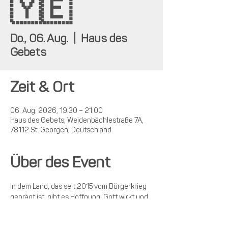
🇾🇪
Do., 06. Aug.
  |  
Haus des
Gebets
Zeit & Ort
06. Aug. 2026, 19:30 – 21:00
Haus des Gebets, Weidenbächlestraße 7A,
78112 St. Georgen, Deutschland
Über des Event
In dem Land, das seit 2015 vom Bürgerkrieg 
geprägt ist, gibt es Hoffnung: Gott wirkt und 
greift ein. An diesem Abend hören wir 
bewegende Zeugnisse von Gottes Wirken, 